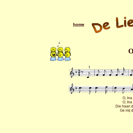
home
O
O, Ina
O, Ina
Die haan d
Ge mij 