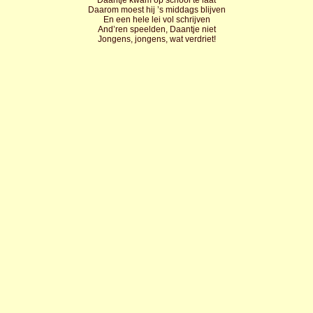
Daantje kwam op school te laat
Daarom moest hij ’s middags blijven
En een hele lei vol schrijven
And’ren speelden, Daantje niet
Jongens, jongens, wat verdriet!