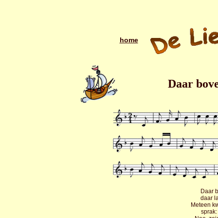
home
Daar bove
Daar b
daar l
Meteen kw
sprak: