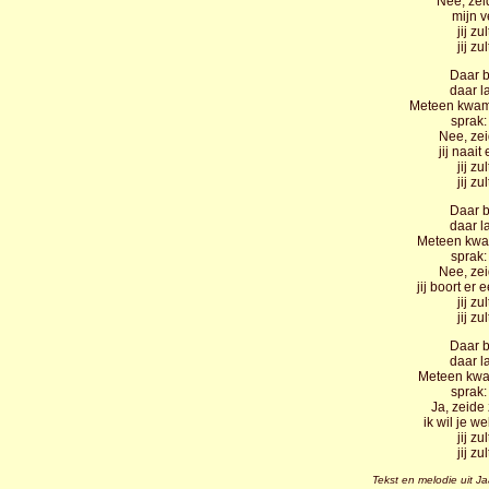
Nee, zeid
mijn v
jij zu
jij zu
Daar b
daar l
Meteen kwam
sprak:
Nee, zei
jij naai
jij zu
jij zu
Daar b
daar l
Meteen kwa
sprak:
Nee, zei
jij boort er 
jij zu
jij zu
Daar b
daar l
Meteen kwa
sprak:
Ja, zeide
ik wil je w
jij z
jij z
Tekst en melodie uit J