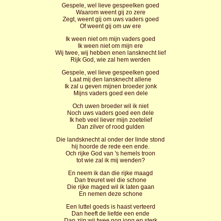
Gespele, wel lieve gespeelken goed
Waarom weent gij zo zere
Zegt, weent gij om uws vaders goed
Of weent gij om uw ere
Ik ween niet om mijn vaders goed
Ik ween niet om mijn ere
Wij twee, wij hebben enen lansknecht lief
Rijk God, wie zal hem werden
Gespele, wel lieve gespeelken goed
Laat mij den lansknecht allene
Ik zal u geven mijnen broeder jonk
Mijns vaders goed een dele
Och uwen broeder wil ik niet
Noch uws vaders goed een dele
Ik heb veel liever mijn zoetelief
Dan zilver of rood gulden
Die landsknecht al onder der linde stond
hij hoorde de rede een ende.
Och rijke God van 's hemels troon
tot wie zal ik mij wenden?
En neem ik dan die rijke maagd
Dan treuret wel die schone
Die rijke maged wil ik laten gaan
En nemen deze schone
Een luttel goeds is haast verteerd
Dan heeft de liefde een ende
Dan zijn wij twee nog jong en sterk