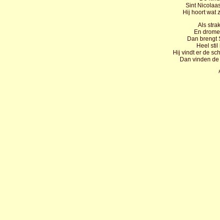
Sint Nicolaas
Hij hoort wat 
Als stra
En drome
Dan brengt S
Heel sti
Hij vindt er de s
Dan vinden de 