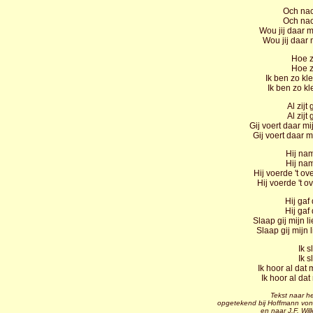
Och nac
Och nac
Wou jij daar 
Wou jij daar
Hoe z
Hoe z
Ik ben zo kl
Ik ben zo k
Al zijt 
Al zijt 
Gij voert daar m
Gij voert daar 
Hij nam
Hij nam
Hij voerde 't o
Hij voerde 't 
Hij gaf
Hij gaf
Slaap gij mijn l
Slaap gij mijn 
Ik s
Ik s
Ik hoor al dat 
Ik hoor al dat
Tekst naar h
opgetekend bij Hoffmann von 
en naar J.F. Wi