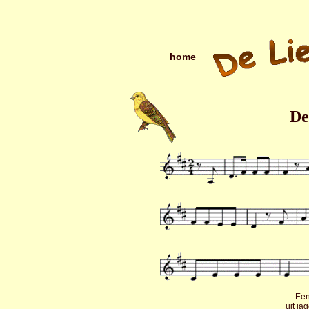
home
De
Een
uit ja