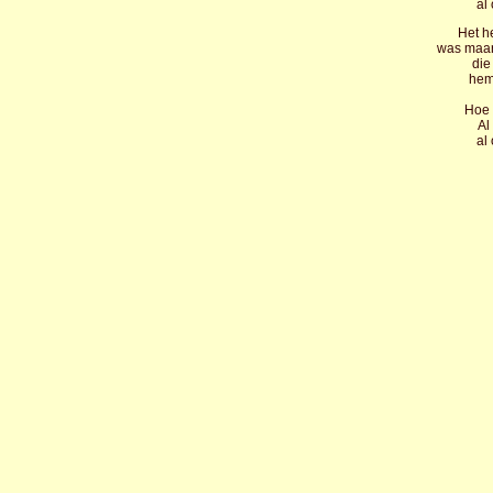
al
Het he
was maar
die
hem
Hoe p
Al
al