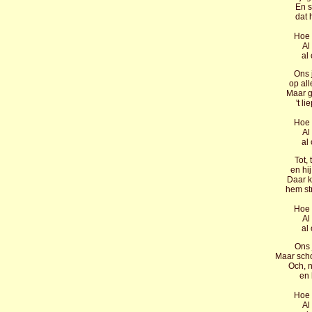
En s
dat 
Hoe p
Al
al
Ons 
op al
Maar g
't l
Hoe p
Al
al
Tot,
en hi
Daar k
hem str
Hoe p
Al
al
Ons 
Maar schoo
Och, n
en 
Hoe p
Al