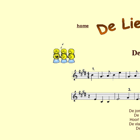
home
De
De jon
De 
Hoor! 
De vla
De