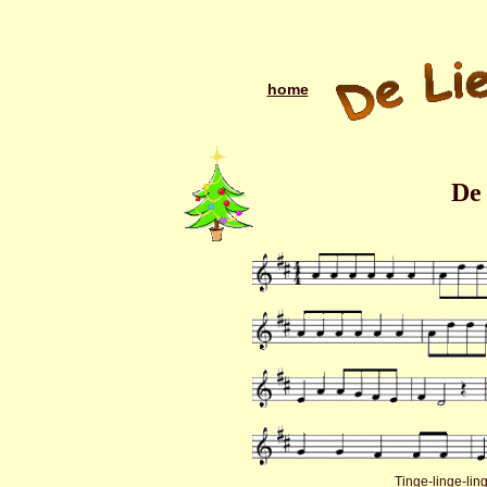
home
De
Tinge-linge-ling