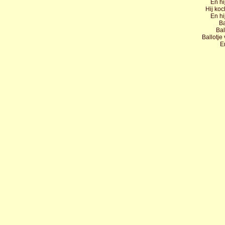
En hi
Hij ko
En hi
Ba
Bal
Ballotje
E