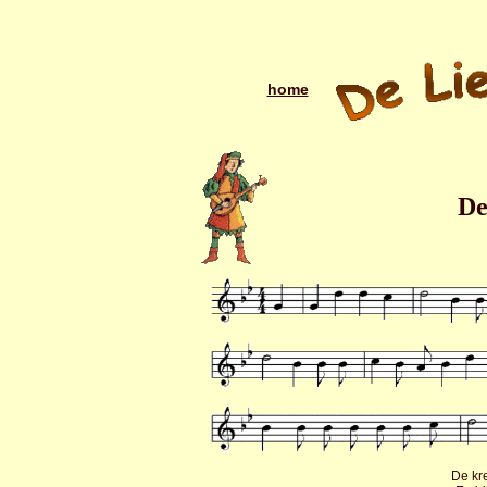
home
De
De kr