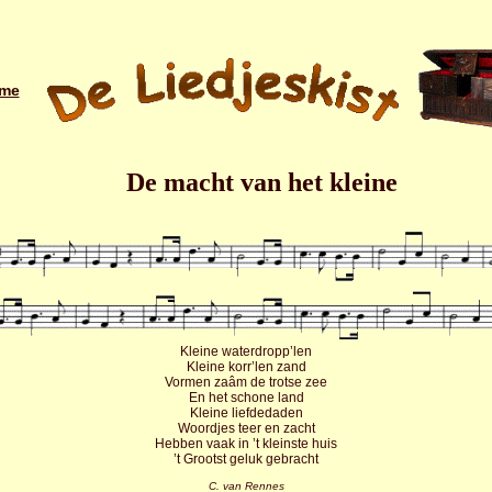
me
De macht van het kleine
Kleine waterdropp’len
Kleine korr’len zand
Vormen zaâm de trotse zee
En het schone land
Kleine liefdedaden
Woordjes teer en zacht
Hebben vaak in ’t kleinste huis
’t Grootst geluk gebracht
C. van Rennes