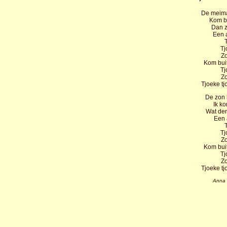
De meimaa
Kom bi
Dan za
Een a
T
Tj
Zo
Kom buit
Tj
Zo
Tjoeke tj
De zon 
Ik k
Wat denk
Een 
T
Tj
Zo
Kom buit
Tj
Zo
Tjoeke tj
Anna 