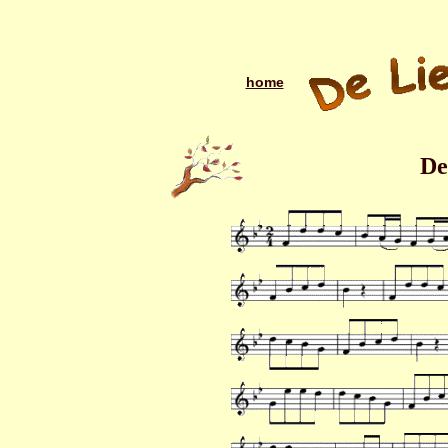
home
De