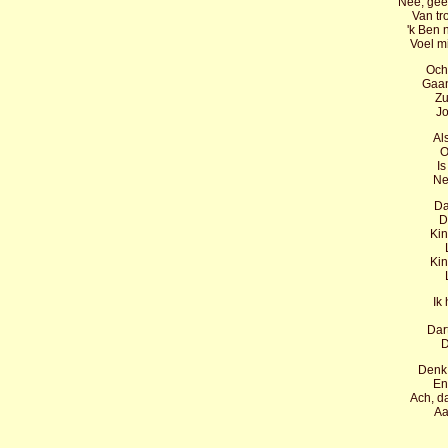
Nee, gee
Van tr
'k Ben 
Voel m
Och,
Gaan
Zu
Jo
Al
O
I
Ne
Da
D
Kin
Kin
Ik
Dar
D
Denk 
En
Ach, da
Aa