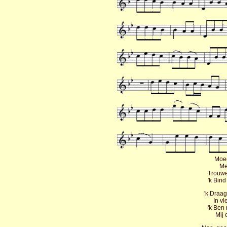
Moed
Me
Trouwen
'k Bin
'k Draag
In v
'k Ben 
Mij 