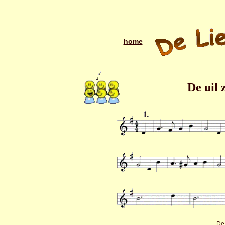
home
De uil 
De 