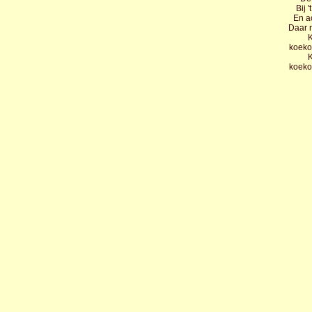
Bij 
En a
Daar r
K
koeko
K
koeko