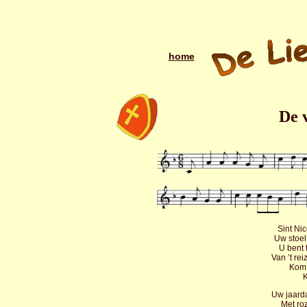
home
De v
Sint Ni
Uw stoel 
U bent 
Van ’t re
Kom 
K
Uw jaarda
Met roz