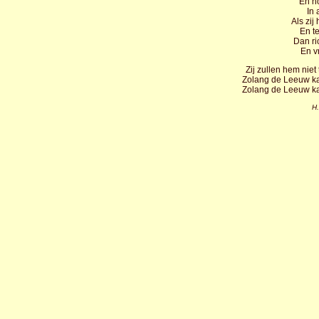
En no
In 
Als zi
En t
Dan ri
En v
Zij zullen hem nie
Zolang de Leeuw kan
Zolang de Leeuw kan
H.