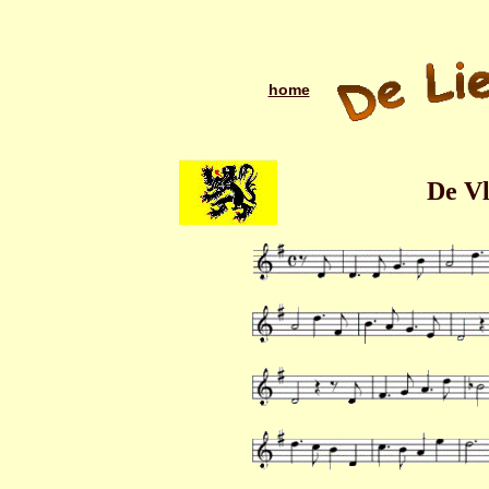
home
De V