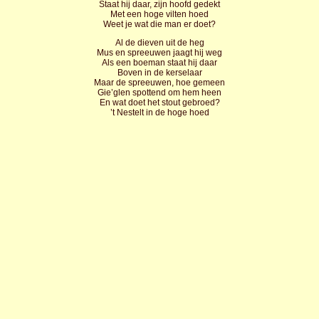
Staat hij daar, zijn hoofd gedekt
Met een hoge vilten hoed
Weet je wat die man er doet?
Al de dieven uit de heg
Mus en spreeuwen jaagt hij weg
Als een boeman staat hij daar
Boven in de kerselaar
Maar de spreeuwen, hoe gemeen
Gie’glen spottend om hem heen
En wat doet het stout gebroed?
’t Nestelt in de hoge hoed