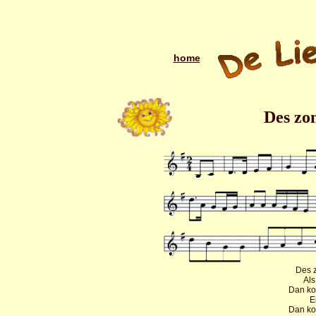
home
Des zom
Des z
Als
Dan ko
En
Dan ko