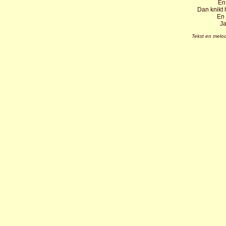
En 
Dan knikt h
En 
Ja
Tekst en melo