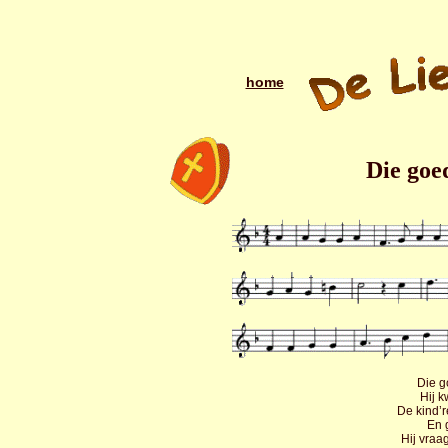
home
Die goe
Die g
Hij k
De kind’
En 
Hij vraag