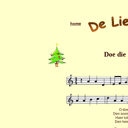
home
Doe die 
O doe
Den soon 
Haer lut
Den hem