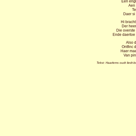
Een engh
Aen 
Te
Daer si 
Hi bracht
Der hee
Die overste
Ende daertoe
Also d
Ontfinc 
Haer mae
Van pin
Tekst: Haarlems oudt liedt-