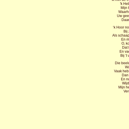
'k He
Mijn 
Waarhe
Uw geest
Daar
‘k Hoor no
Bij
Als schaap
En m
O, k
Dat 
En va
Bij ’t
Die beeld
Wat
Vaak heb 
Dan 
En nu
Wijd
Mijn he
Ver