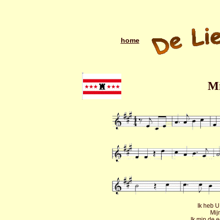
home
Mi
Ik heb U 
Mij
Ik min de 