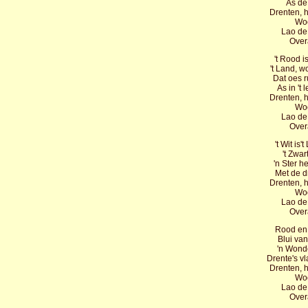
As de
Drenten, h
Woo
Lao de
Over
't Rood i
't Land, w
Dat oes r
As in 't
Drenten, h
Woo
Lao de
Over
't Wit is
't Zwar
'n Ster h
Met de dr
Drenten, h
Woo
Lao de
Over
Rood en 
Blui va
'n Wonde
Drente's vl
Drenten, h
Woo
Lao de
Over