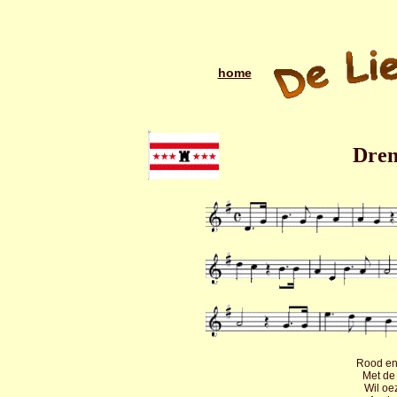
home
Dren
Rood en 
Met de 
Wil oe