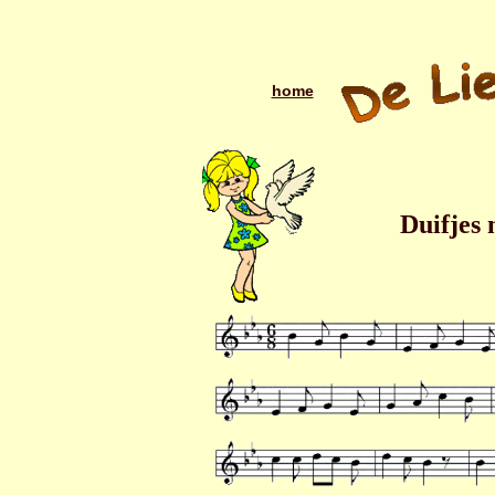
home
Duifjes