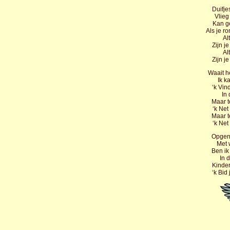
Duifje
Vlieg
Kan g
Als je r
Alt
Zijn j
Alt
Zijn j
Waait he
Ik ka
‘k Vin
In
Maar t
‘k Net
Maar t
‘k Net
Opgen
Met w
Ben ik
In d
Kinder
‘k Bid 