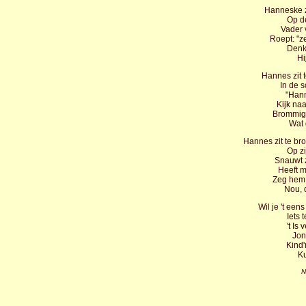
Hanneske zi
Op de
Vader v
Roept: "z
Denk 
Hi
Hannes zit t
In de s
"Hann
Kijk naar
Brommig r
Wat 
Hannes zit te 
Op zi
Snauwt z
Heeft m
Zeg hem: 
Nou, 
Wil je 't een
Iets 
't Is
Jon
Kind'
Ku
N