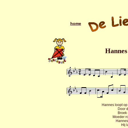
home
Hannes 
Hannes loopt op
Door d
Broek 
Moeder roe
Hannes 
Hij 