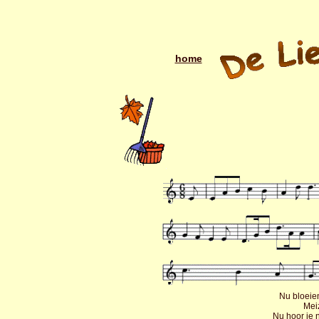
home
Nu bloeien
Mei
Nu hoor je n