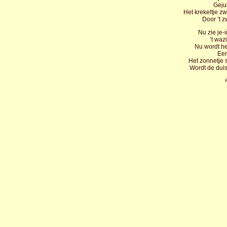
Geju
Het krekeltje z
Door ’t 
Nu zie je-
’t waz
Nu wordt het
Een
Het zonnetje s
Wordt de duis