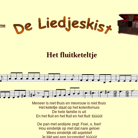
me
Het fluitketeltje
Meneer is niet thuis en mevrouw is niet thuis
Het keteltje staat op het kolenfornuis
De hele familie is uit
En het fluit en het fluit en het fluit: túúúút
De pan met andijvie zegt: Foei, o, foei!
Hou eindelijk op met dat nare geloei
Wees eindelijk stil asjeblief
Je lijkt wel een locomotief: túúúút