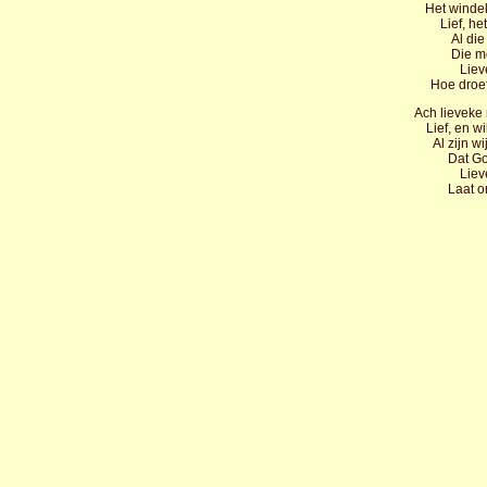
Het windek
Lief, het
Al die
Die m
Liev
Hoe droef
Ach lieveke 
Lief, en w
Al zijn w
Dat Go
Liev
Laat o