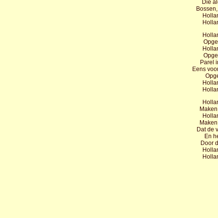
Die a
Bossen, 
Hollan
Hollan
Hollan
Opgew
Hollan
Opgew
Parel i
Eens voor
Opge
Hollan
Hollan
Hollan
Maken 
Hollan
Maken 
Dat de 
En he
Door 
Hollan
Hollan