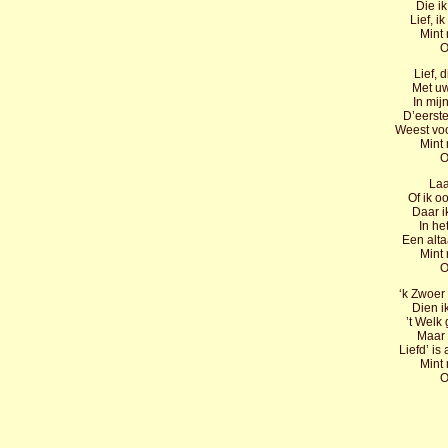
Die ik
Lief, 
Mint 
O
Lief, 
Met uw
In mij
D’eerste
Weest vo
Mint 
O
Laa
Of ik o
Daar i
In he
Een alta
Mint 
O
‘k Zwoer
Dien i
’t Welk 
Maar 
Liefd’ is
Mint 
O