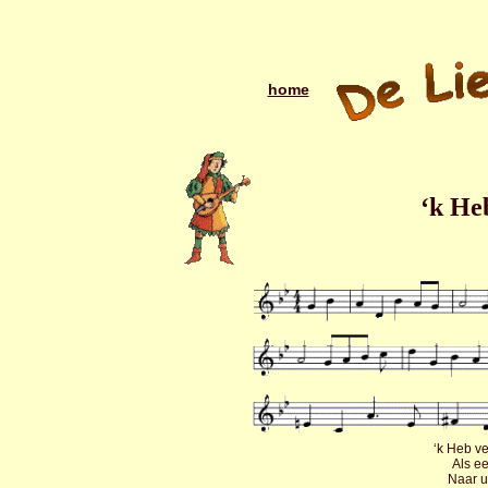
home
‘k He
‘k Heb v
Als ee
Naar u