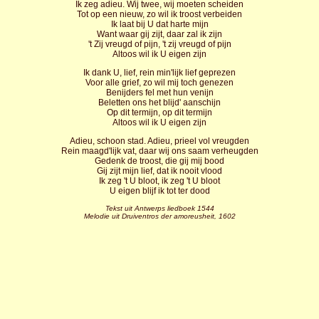
Ik zeg adieu. Wij twee, wij moeten scheiden
Tot op een nieuw, zo wil ik troost verbeiden
Ik laat bij U dat harte mijn
Want waar gij zijt, daar zal ik zijn
't Zij vreugd of pijn, 't zij vreugd of pijn
Altoos wil ik U eigen zijn
Ik dank U, lief, rein min'lijk lief geprezen
Voor alle grief, zo wil mij toch genezen
Benijders fel met hun venijn
Beletten ons het blijd' aanschijn
Op dit termijn, op dit termijn
Altoos wil ik U eigen zijn
Adieu, schoon stad. Adieu, prieel vol vreugden
Rein maagd'lijk vat, daar wij ons saam verheugden
Gedenk de troost, die gij mij bood
Gij zijt mijn lief, dat ik nooit vlood
Ik zeg 't U bloot, ik zeg 't U bloot
U eigen blijf ik tot ter dood
Tekst uit Antwerps liedboek 1544
Melodie uit Druiventros der amoreusheit, 1602