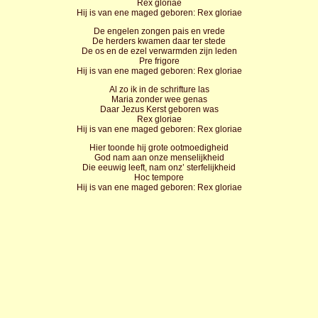
Rex gloriae
Hij is van ene maged geboren: Rex gloriae
De engelen zongen pais en vrede
De herders kwamen daar ter stede
De os en de ezel verwarmden zijn leden
Pre frigore
Hij is van ene maged geboren: Rex gloriae
Al zo ik in de schrifture las
Maria zonder wee genas
Daar Jezus Kerst geboren was
Rex gloriae
Hij is van ene maged geboren: Rex gloriae
Hier toonde hij grote ootmoedigheid
God nam aan onze menselijkheid
Die eeuwig leeft, nam onz’ sterfelijkheid
Hoc tempore
Hij is van ene maged geboren: Rex gloriae