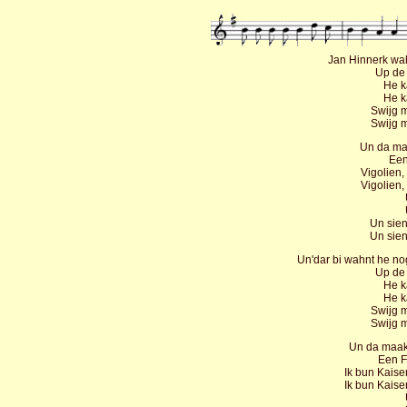
Jan Hinnerk wa
Up de
He k
He k
Swijg m
Swijg m
Un da maa
Een
Vigolien,
Vigolien,
Un sien
Un sien
Un'dar bi wahnt he n
Up de
He k
He k
Swijg m
Swijg m
Un da maak
Een 
Ik bun Kaise
Ik bun Kaise