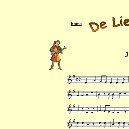
home
J