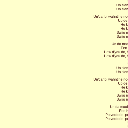
Un sien
Un sien
Un'dar bi wahnt he n
Up de
He k
He k
Swijg m
Swijg m
Un da maa
Een
How d'you do, 
How d'you do, 
Un sien
Un sien
Un'dar bi wahnt he n
Up de
He k
He k
Swijg m
Swijg m
Un da maak
Een 
Potverdorie, p
Potverdorie, p