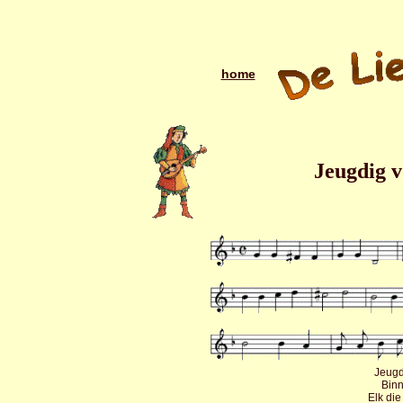
home
Jeugdig vo
Jeugdi
Bin
Elk die