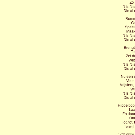
Zo 
't Is, '
Die al
Romme
Ga
Speelt
Maakt
't Is, '
Die al
Brengt 
Te
Zet de
Wil
't Is, '
Die al
Nu een s
Voor 
Vrijsters
Wie
't Is, '
Die al
Hippelt op 
Laa
En daaro
Om 
Tot, tot,
Terwijl
17de eeuw 