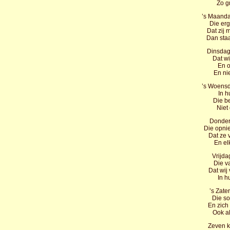
Zo gr
’s Maand
Die erg
Dat zij 
Dan sta
Dinsdag
Dat wi
En o
En ni
’s Woensd
In h
Die b
Niet
Donderd
Die opni
Dat ze 
En el
Vrijda
Die va
Dat wij
In h
’s Zate
Die so
En zich
Ook al
Zeven 