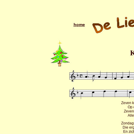
home
K
Zeven 
Op 
Zeven 
All
Zondags
Die erg
En zic