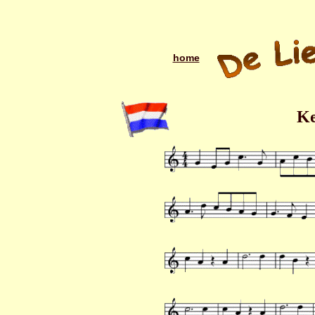
home
Ke