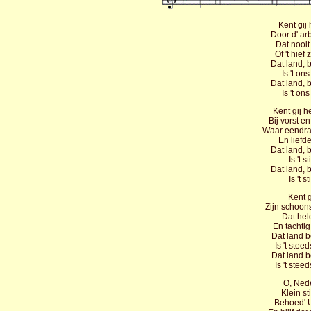
Kent gij 
Door d' ar
Dat nooit
Of 't hief
Dat land, b
Is 't on
Dat land, b
Is 't on
Kent gij h
Bij vorst e
Waar eendrac
En liefd
Dat land, b
Is 't 
Dat land, b
Is 't 
Kent g
Zijn schoon
Dat hel
En tachtig
Dat land b
Is 't ste
Dat land b
Is 't ste
O, Ned
Klein st
Behoed' 