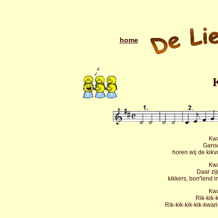
home
Kwa
Ganse
horen wij de kik
Kwa
Daar zij
kikkers, borr'lend
Kwa
Rik-kik-
Rik-kik-kik-kik-kwa