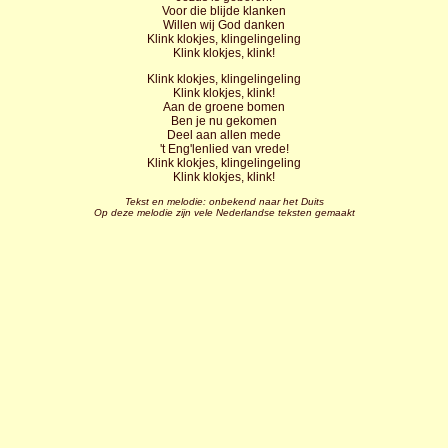
Voor die blijde klanken
Willen wij God danken
Klink klokjes, klingelingeling
Klink klokjes, klink!
Klink klokjes, klingelingeling
Klink klokjes, klink!
Aan de groene bomen
Ben je nu gekomen
Deel aan allen mede
't Eng'lenlied van vrede!
Klink klokjes, klingelingeling
Klink klokjes, klink!
Tekst en m
elodie: onbekend naar het Duits
Op deze melodie zijn vele Nederlandse teksten gemaakt