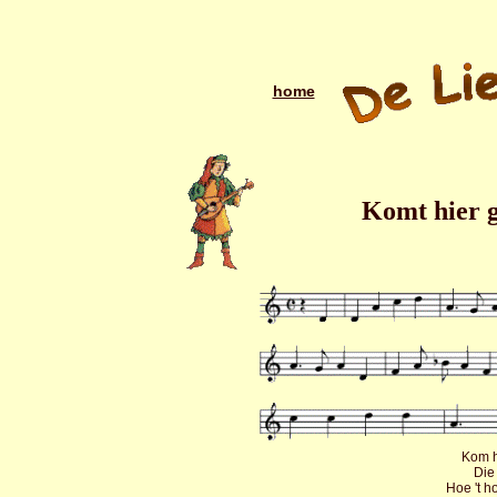
home
Komt hier g
Kom hi
Die 
Hoe 't h