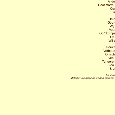
Al d
Door storm,
Kru
De
In 
Gedr
Wij
Voor
Op 't komp
Op 
Wij 
Kloek 
Verboom
Ontsch
Veel
Ter eere
Zoo 
U z
Tekst u
Melodie: Ick ginck op eenen morgen, 