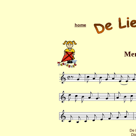
home
Men
De 
Di