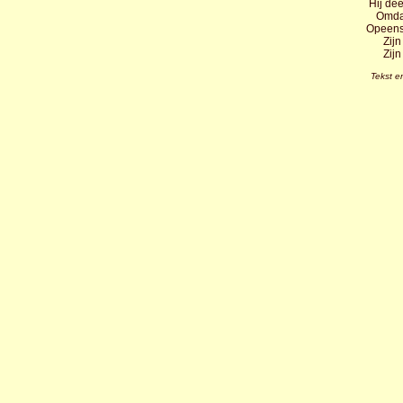
Hij dee
Omdat
Opeens 
Zijn
Zijn
Tekst e