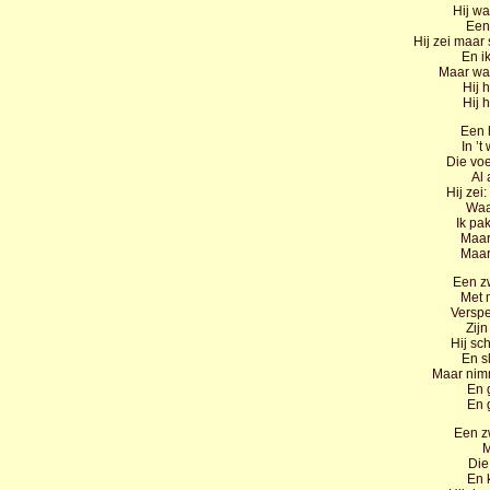
Hij wa
Een 
Hij zei maar 
En ik
Maar wat 
Hij 
Hij 
Een 
In ’
Die voe
Al 
Hij zei
Waa
Ik pa
Maar 
Maar 
Een z
Met 
Verspe
Zij
Hij sc
En s
Maar nim
En 
En 
Een z
M
Die
En 