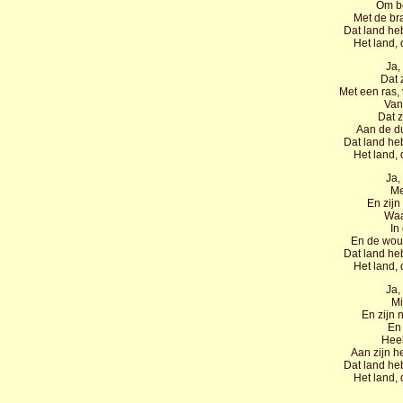
Om be
Met de bra
Dat land heb 
Het land, 
Ja,
Dat 
Met een ras,
Van
Dat z
Aan de du
Dat land heb 
Het land, 
Ja,
Me
En zijn
Waa
In
En de wou
Dat land heb 
Het land, 
Ja,
Mi
En zijn 
En 
Heel
Aan zijn he
Dat land heb 
Het land, 