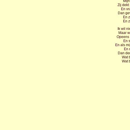
Mijn
Zij dekt
En vra
Dan gev
En z
En z
Ik wil n
Maar w
Opeens 
En s
En als mi
En 
Dan den
Wat b
Wat b