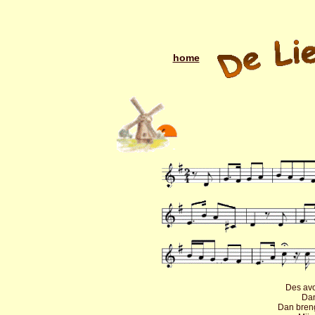
home
Des avo
Dan
Dan bren