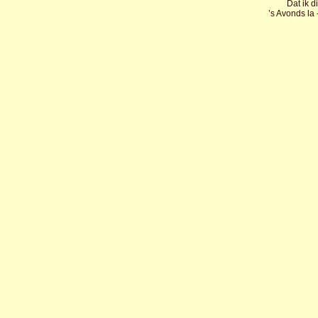
Dat ik d
’s Avonds la 