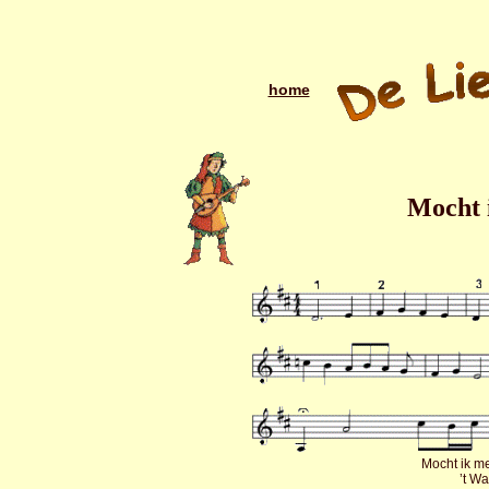
home
Mocht i
Mocht ik me
’t W