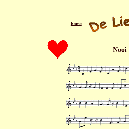
home
Nooi 