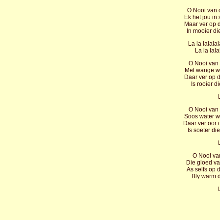
O Nooi van d
Ek het jou in
Maar ver op di
In mooier di
La la lalala
La la lala
O Nooi van d
Met wange wa
Daar ver op d
Is rooier di
O Nooi van 
Soos water wa
Daar ver oor d
Is soeter di
O Nooi van
Die gloed va
As selfs op 
Bly warm d