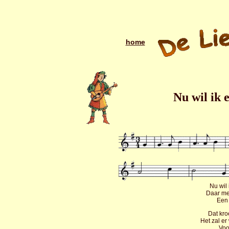
home
Nu wil ik 
Nu wil
Daar med
Een 
Dat kro
Het zal e
Voor