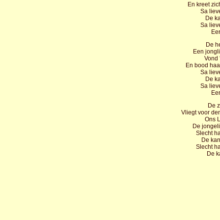
En kreet zic
Sa liev
De ka
Sa liev
Eer
De h
Een jongli
Vond '
En bood haar
Sa liev
De ka
Sa liev
Eer
De z
Vliegt voor d
Ons L
De jongel
Slecht h
De kan
Slecht h
De k