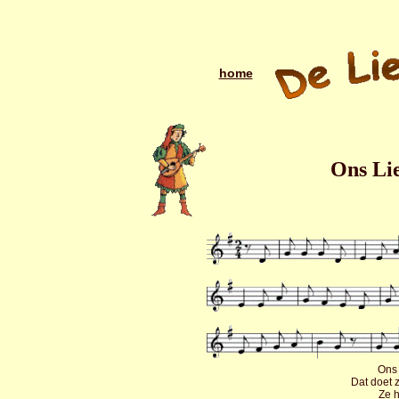
home
Ons Lie
Ons 
Dat doet z
Ze h