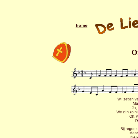
home
O
Wij zetten v
Maa
Ja,
We zijn zo n
Oh, 
D
Bij regen 
Maar 
Die 