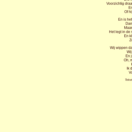
Voorzichtig dra
En
Of h
En is het
Dan 
Maar
Het legt in de
En k
Z
Wij wippen da
Wij
En j
Oh, 
Ik 
Vo
Teks