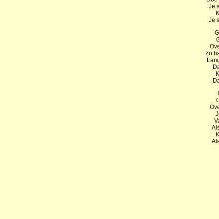
Je 
K
Je 
G
G
Ove
Zo h
Lang
Da
K
Da
G
Ove
J
V
Als
K
Als