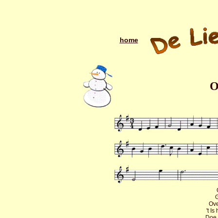
home
O
G
Ove
't I
Doe 