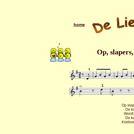
home
Op, slapers
Op slap
De ko
Wordt 
De ko
Koekoek