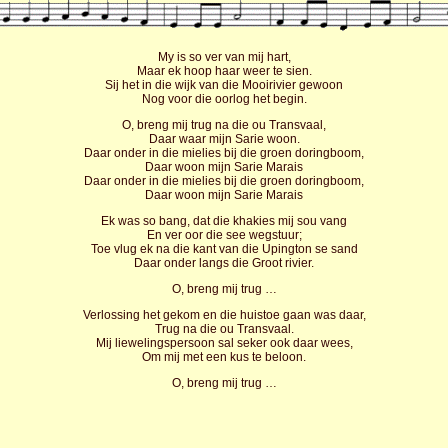
My is so ver van mij hart,
Maar ek hoop haar weer te sien.
Sij het in die wijk van die Mooirivier gewoon
Nog voor die oorlog het begin.
O, breng mij trug na die ou Transvaal,
Daar waar mijn Sarie woon.
Daar onder in die mielies bij die groen doringboom,
Daar woon mijn Sarie Marais
Daar onder in die mielies bij die groen doringboom,
Daar woon mijn Sarie Marais
Ek was so bang, dat die khakies mij sou vang
En ver oor die see wegstuur;
Toe vlug ek na die kant van die Upington se sand
Daar onder langs die Groot rivier.
O, breng mij trug …
Verlossing het gekom en die huistoe gaan was daar,
Trug na die ou Transvaal.
Mij liewelingspersoon sal seker ook daar wees,
Om mij met een kus te beloon.
O, breng mij trug …