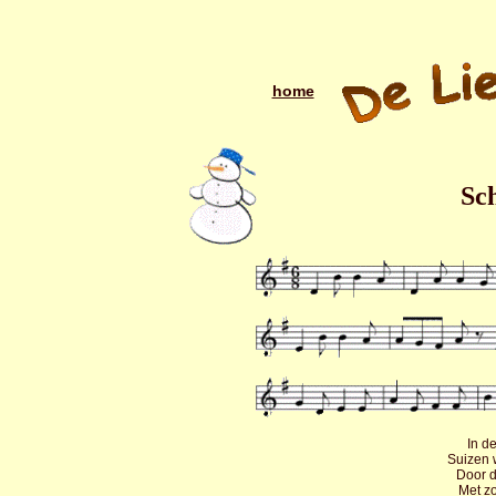
home
Sc
In d
Suizen w
Door d
Met zo