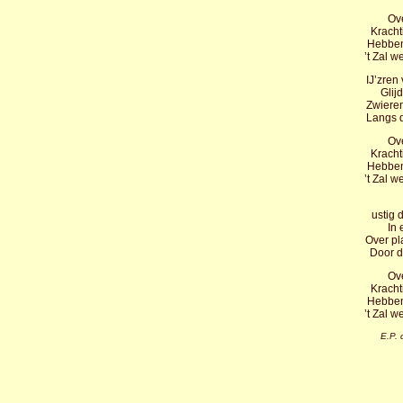
Ove
Kracht
Hebben
’t Zal 
IJ’zren
Glij
Zwieren
Langs d
Ove
Kracht
Hebben
’t Zal 
ustig 
In 
Over pl
Door d
Ove
Kracht
Hebben
’t Zal 
E.P. 